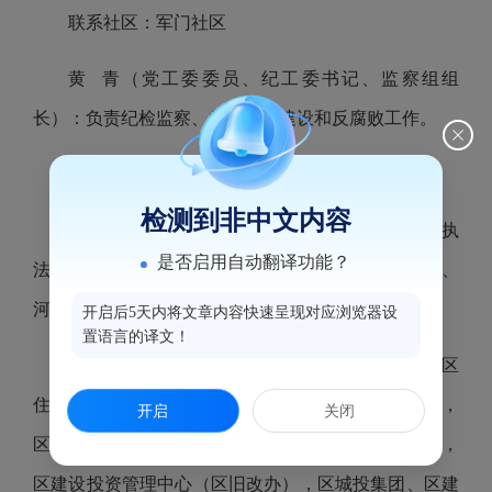
联系社区：军门社区
黄 青（党工委委员、纪工委书记、监察组组
长）：负责纪检监察、党风廉政建设和反腐败工作。
联系区直部门：区纪委监委，区委巡察办
检测到非中文内容
陈述奇（办事处副主任）：负责城市管理、综合执
是否启用自动翻译功能？
法，城市建设，老旧小区改造，生态环境，内河管理、
河长制，园林绿化等工作。
开启后5天内将文章内容快速呈现对应浏览器设
置语言的译文！
联系区直部门：区城市管理局（区环卫中心），区
住房和建设局（区景观综合整治管理中心，河长办），
开启
关闭
区自然资源和规划局，鼓楼生态环境局，区园林中心，
区建设投资管理中心（区旧改办），区城投集团、区建