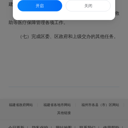
建立健全医疗保障关系转移接续制度。
开启
关闭
（六）承担辖区基本医疗保险、生育保险、医疗救
助等医疗保障管理各项工作。
（七）完成区委、区政府和上级交办的其他任务。
福建省政府网站
福建省各地市网站
福州市各县（市）区网站
其他链接
今日更新
|
隐私保护
|
网站地图
|
联系我们
|
使用帮助
|