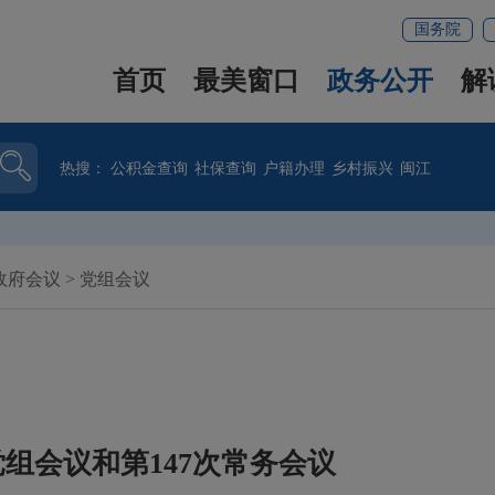
国务院
首页
最美窗口
政务公开
解
热搜：
公积金查询
社保查询
户籍办理
乡村振兴
闽江
政府会议
>
党组会议
组会议和第147次常务会议