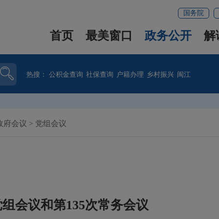
国务院
首页
最美窗口
政务公开
解
热搜：
公积金查询
社保查询
户籍办理
乡村振兴
闽江
政府会议
>
党组会议
组会议和第135次常务会议