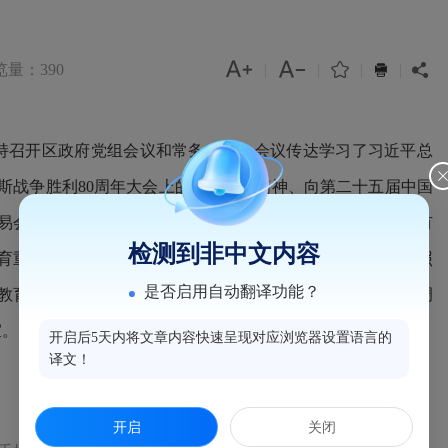



览量：390
|
|
|
|


持召开区政府党组会议和常务会议。会议传达学习了习近平总
斯战争胜利80周年大会上的重要讲话精神、向第二十五届中国
交易会致贺信精神、给全国特岗教师代表回信精神以及省市区有
检测到非中文内容
育重要指示精神和中央党的建设工作领导小组会议精神，按照
是否启用自动翻译功能？
教育情况，部署下一步工作；传达贯彻了赵龙省长近期在榕调
宜。
开启后5天内将文章内容快速呈现对应浏览器设置语言的
译文！
开启
关闭