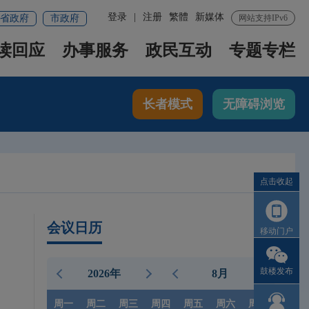
登录
|
注册
繁體
新媒体
省政府
市政府
网站支持IPv6
读回应
办事服务
政民互动
专题专栏
长者模式
无障碍浏览
点击收起
会议日历
移动门户
鼓楼发布
2026年
8月
周一
周二
周三
周四
周五
周六
周日