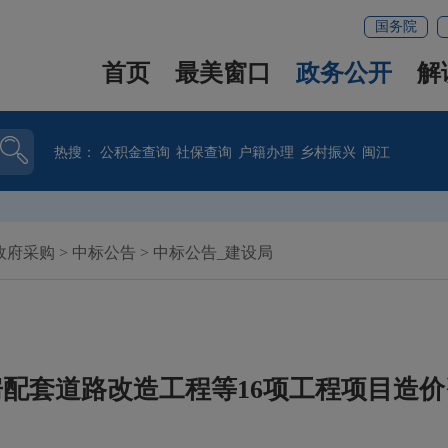
国务院
首页
最美窗口
政务公开
解
热搜：
公积金查询
社保查询
户籍办理
乡村振兴
闽江
政府采购
>
中标公告
>
中标公告_建设局
配套道路改造工程等16项工程项目造