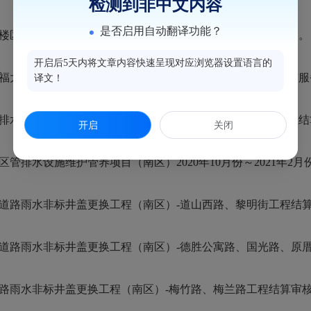
检测到非中文内容
是否启用自动翻译功能？
楼区瑞达巷某部队西侧围墙修缮工程清单控制价评审服务机构。
开启后5天内将文章内容快速呈现对应浏览器设置语言的
福大创意园道路改造工程项目各项小于一百万的费用结算审核服
译文！
水设施维护管养项目（南区）2020年3～9月份零星维护工程
开启
关闭
排水设施维护管养项目（南区）2020年10月份～2021年2
道路雨水非标井盖更换工程（南区）-道山西路、黎明街工程结
道路雨水非标井盖更换工程（南区）-德胜公寓路、国光路、原
路雨水非标井盖更换工程（南区）-梅竹路、梅兰路工程结算审