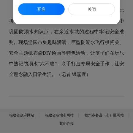
开启
关闭
互动体验环节十分热闹。“知识你比我猜”趣味比
拼、水上捞物竞赛等互动游戏，让孩子们在欢乐互动中
巩固防溺水知识点，在亲近水域的过程中牢记安全准
则。现场游园市集趣味满满，巨型防溺水飞行棋闯关、
安全主题帆布袋DIY绘画等特色活动，让孩子们在玩乐
中熟记防溺水“六不准”，亲手打造专属安全手作，让安
全理念融入日常生活。（记者 钱嘉宜）
福建省政府网站
福建省各地市网站
福州市各县（市）区网站
其他链接