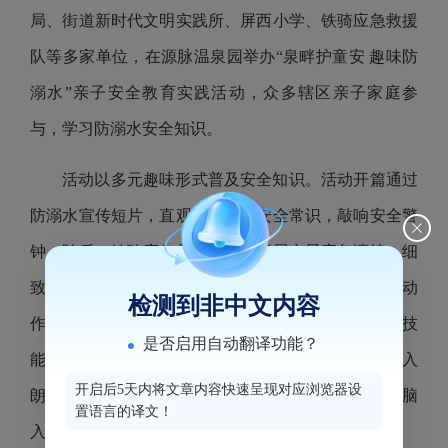
局、街道新时代文明实践所、屏西小学、铁骑应急救援
队等多家单位，在源脉温泉园举办“泉畔护童安 趣味防
溺水”亲子安全教育实践活动，众多辖区亲子家庭参
与，学习防溺水安全知识。
活动以多元趣味形式普及安全知识。活动开篇通过
防溺水宣传短片，直观普及水域安全常识，敲响安全警
钟。随后，铁骑应急救援队队员开展实景应急演练，细
致示范落水自救、现场呼救等专业处置方法，标准的动
检测到非中文内容
作、通俗的讲解，让家长和孩子精准掌握实用应急技
是否启用自动翻译功能？
能。志愿者带来的防溺水三句半表演，将安全常识融入
开启后5天内将文章内容快速呈现对应浏览器设
朗朗上口的台词，生动诙谐的表演让安全知识轻松入脑
置语言的译文！
入心。