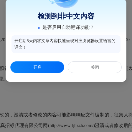
检测到非中文内容
是否启用自动翻译功能？
2025年0
8
月1
1
日，每天0
9
:
0
0:00至12:00:00，14:30:00至17:
0
0:
开启后5天内将文章内容快速呈现对应浏览器设置语言的
译文！
开启
关闭
集公告提供的购买标书登记表在获取征集文件截止时间前发邮件至我司
理。
澄清或者修改的内容可能影响响应文件编制的，征集人将通过工采通电子招
华真招标代理有限公司网(http://www.fjhzzb.com/)
澄清或者修改后