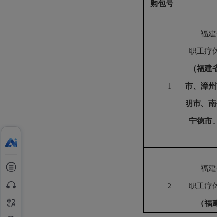
购包号
福建
职工疗
（
福建
1
市、漳州
明市、南
宁德市
福建
2
职工疗
（
福