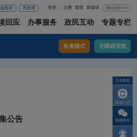
登录
|
注册
繁體
新媒体
省政府
市政府
网站支持IPv6
读回应
办事服务
政民互动
专题专栏
长者模式
无障碍浏览
点击收起
移动门户
集公告
鼓楼发布