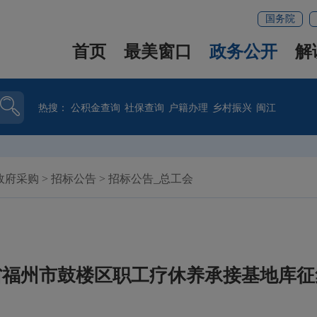
国务院
首页
最美窗口
政务公开
解
热搜：
公积金查询
社保查询
户籍办理
乡村振兴
闽江
政府采购
>
招标公告
>
招标公告_总工会
省福州市鼓楼区职工疗休养承接基地库征