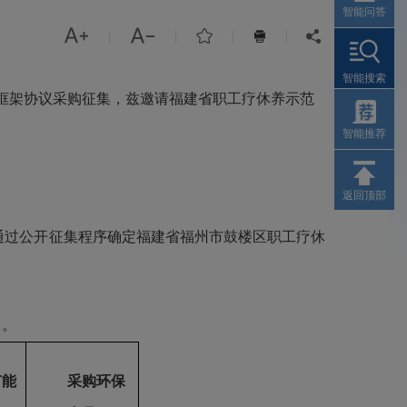
智能问答



|
|
|
|


智能搜索
框架协议采购征集，
兹邀请福建省职工疗休养示范
智能推荐
返回顶部
，通过公开征集程序确定福建省福州市鼓楼区职工疗休
）。
节能
采购环保