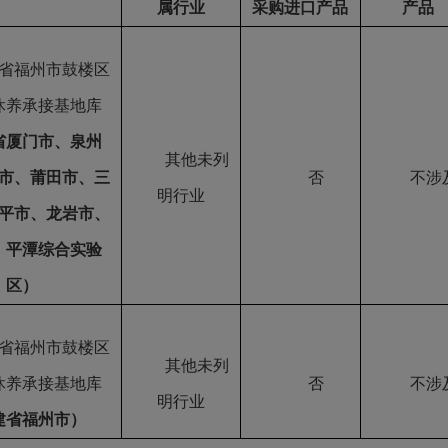
属行业
采购进口产品
产品
省福州市鼓楼区
休养承接基地库
省
厦门市、泉州
其他未列
市、莆田市、三
否
不涉
明行业
平市、龙岩市、
、平潭综合实验
区
）
省福州市鼓楼区
其他未列
休养承接基地库
否
不涉
明行业
建省福州市
）