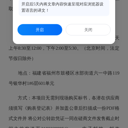
开启后5天内将文章内容快速呈现对应浏览器设
取中标、成交，依法追究相关的法律责任。
置语言的译文！
三、获取采购文件
开启
关闭
时间：2025年02月26日 至 2025年03月04日，每天
上午8:30至12:00，下午2:00至5:30。（北京时间，法定
节假日除外）
地点：福建省福州市鼓楼区水部街道六一中路119
号银华村1#6层601单元
方式：本项目无需到现场购买标书，各潜在供应商
须填写《购表登记表》并加盖公章后扫描成一份PDF格
式文件并 将公对公转款凭证一同在磋商文件发售截止时