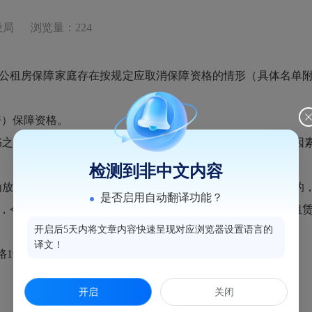
设局
浏览量：224
户公租房保障家庭存在按规定应取消保障资格的情形（具体名单
）保障资格。
日起10个工作日内向我局提出陈述和申辩。因保障家庭的因
检测到非中文内容
放弃陈述和申辩的权利）或陈述和申辩缺乏事实与政策依据的，
是否启用自动翻译功能？
，今后不再实施保障；属于已实物配租对象的，解除公租房租
开启后5天内将文章内容快速呈现对应浏览器设置语言的
译文！
办公点；联系电话：0591-87525521。
开启
关闭