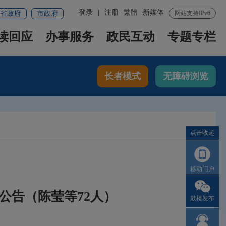
登录
|
注册
繁體
新媒体
省政府
市政府
网站支持IPv6
读回应
办事服务
政民互动
专题专栏
长者模式
无障碍浏览
点击收起
移动门户
公告（陈莹等72人）
鼓楼发布