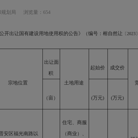
和规划局
浏览量：654
次公开出让国有建设用地使用权的公告》（编号：榕自然让
〔2023
出让结果公布如下：
出让面
起始价
成交价
积
宗地位置
土地用途
（亩）
(万元)
(万元)
住宅、商服
晋安区福光南路以
（商业）、