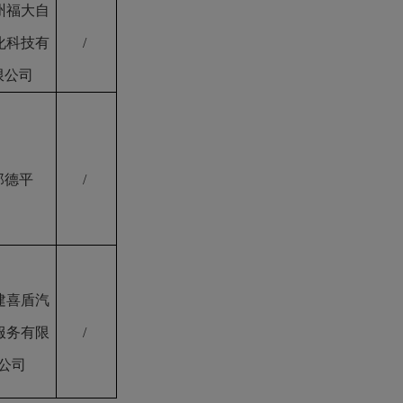
州福大自
化科技有
/
限公司
郑德平
/
建喜盾汽
服务有限
/
公司