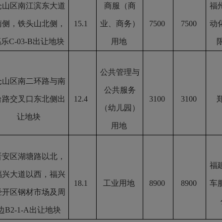
仓山区南江滨东大道
商服（商
福
南侧，铁头山北侧，
15.1
业、商务）
7500
7500
动
乐C-03-B出让地块
用地
公共管理与
仓山区南二环路与南
公共服务
台路交叉口东北侧出
12.4
3100
3100
（幼儿园）
让地块
用地
晋安区湖塘路以北，
福
福兴大道以西，福兴
18.1
工业用地
8900
8900
车
经开区钢材市场及周
边B2-1-A出让地块