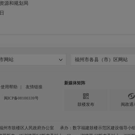
规划局
日
市网站
福州市各县（市）区网站
新媒体矩阵
使用帮助
|
友情链接

闽ICP备08100339号
鼓楼发布
闽政通A
福州市鼓楼区人民政府办公室
承办：数字福建鼓楼示范区建设领导小