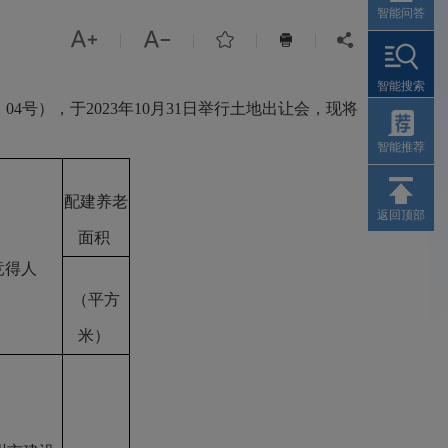
智能问答



|
|
|
|


智能搜索
04号），于2023年10月31日举行土地出让会，现将
〕
智能推荐
配建养老
返回顶部
面积
竞得人
（平方
米）