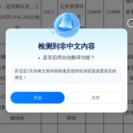
福
东，远洋路以北，三
公共管理与
159.3
234400
234400
发
片区LP-K-2出让地
公共服务
块
（小学、中
学）用地
检测到非中文内容
鼓楼区东大路南侧，
住宅、商服
福
是否启用自动翻译功能？
东水路西侧，东大新
46.9
（商业）用
117200
117200
建
开启后5天内将文章内容快速呈现对应浏览器设置语言的
译文！
村旧屋区改造地块
地
台江区闽江北岸中央
商服（商
开启
关闭
江
商务区，市图书馆北
20.4
业、商务）
23600
38900
技
侧地块
用地