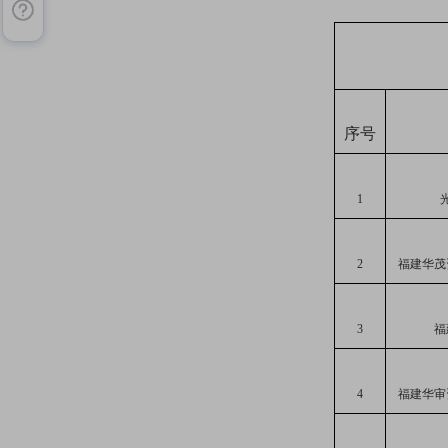
序号
1
2
福建华茂
3
福
4
福建华审