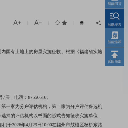
智能问答




|
|
|
|


智能搜索
智能推荐
范围内国有土地上的房屋实施征收。根据《福建省实施
返回顶部
电话：87556616。
，第一家为分户评估机构，第二家为分户评估备选机
自行选择的评估机构以书面的形式告知征收实施单位，
026年4月29日10:00在福州市鼓楼区杨桥东路