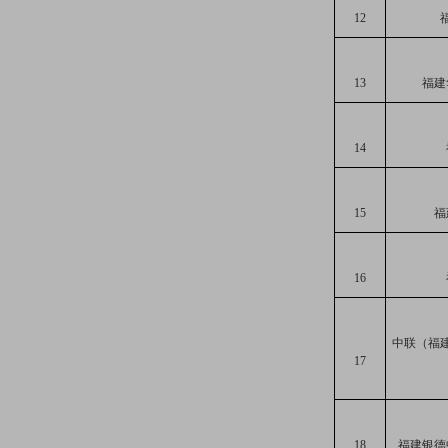
12
13
福建
14
15
福
16
中联（福
17
18
福建银德