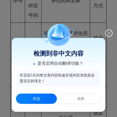
序号
评估机构名称
对应
方式
号码
福建宁朗资产评估房
抽
号
１
46
地产估价有限公司福
选定
州分公司
检测到非中文内容
是否启用自动翻译功能？
福建省青商房地产评
抽号
２
12
开启后5天内将文章内容快速呈现对应浏览器设
估有限公司
选定
置语言的译文！
福建华茂资产评估房
开启
关闭
抽号
３
2
地产土地估价有限责
选定