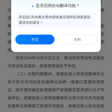
③在1990年4月1日《中华人民共和国城市规划法》
是否启用自动翻译功能？
生效后至2004年10月26日福州市《关于加强违法占地建
开启后5天内将文章内容快速呈现对应浏览器设
设查处工作及责任追究的实施意见（试行）》发布前，
置语言的译文！
将沿街底层第一自然间非营业性店面改为营业性店面
的，可按底层第一自然间建筑面积的60%确认营业性店
开启
关闭
面建筑面积给予货币补偿，其它部分的房屋面积按原房
用途给予补偿;
④在2004年10月26日之后，将沿街非营业性店面改
为营业性店面的，按原房用途给予补偿。
（三）在签约期限内，若被征收人同意按整体区位
价计价方式与征收实施单位协商一致签订房屋补偿协
议，则不再对被征收房屋和产权调换安置房进行分户市
场评估。若被征收人拒绝按整体区位价计价方式与征收
实施单位协商签订房屋补偿协议，则被征收人应向征收