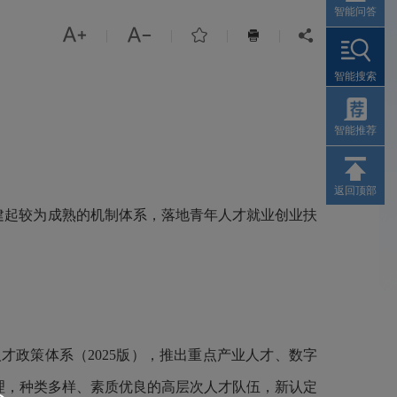
智能问答



|
|
|
|


智能搜索
智能推荐
返回顶部
构建起较为成熟的机制体系，落地青年人才就业创业扶
人才政策体系（
2025
版），推出重点产业人才、数字
合理，种类多样、素质优良的高层次人才队伍，新认定