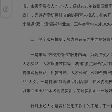
省、市类高层次人才
547
人，通过
2025
年首批区级
议》，完善产学研用结合的协同育人模式，扎实开展
来引进“双一流”高校毕业生、工科类青年人才
1026
二、健全服务机制，努力营造留才用才良好氛
一是丰富
“鼓楼文儒卡”服务内涵。为高层次人
人才驿站、人才服务窗口等，构建“多点融合”人
提供购房补贴、租赁补贴、人才公寓、公积金购房
389
人次。三是打响“鼓高班”培训品牌。在区委党
以来共组织
300
余名高管参训，受到参训企业一致
针对上述人才培育和使用工作中的不足，下一