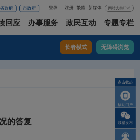
登录
|
注册
繁體
新媒体
省政府
市政府
网站支持IPv6
读回应
办事服务
政民互动
专题专栏
长者模式
无障碍浏览
点击收起
移动门户
情况的答复
鼓楼发布