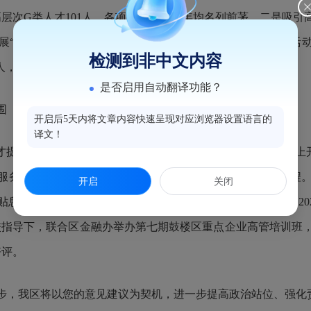
高层次
G
类人才
101
人，各项人才指标近年均名列前茅。二是吸引
“好年华 聚福州”引才活动，组织开展“书记区长送岗留才”活
检测到非中文内容
人，本科以上应届毕业生
5359
人。
是否启用自动翻译功能？
围
开启后5天内将文章内容快速呈现对应浏览器设置语言的
译文！
才提供考察休假、人才公寓、专窗接待、子女入学等服务，线上开
才服务网，及时解决人才急难愁盼诉求。二是实施人才安居工程
开启
关闭
贴息等人才住房保障服务。推动人才住房保障申报有序进行，
20
校指导下，联合区金融办举办第七期鼓楼区重点企业高管培训班
好评。
步，我区将以您的意见建议为契机，进一步提高政治站位、强化