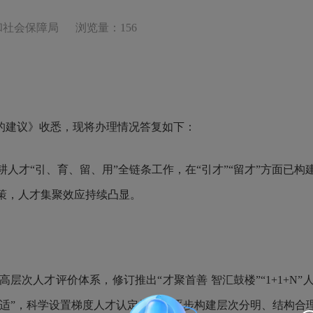
和社会保障局
浏览量：156
”的建议》收悉，现将办理情况答复如下：
耕人才
“引、育、留、用”全链条工作，在“引才”“留才”方面已
策，人才集聚效应持续凸显。
高层次人才评价体系，修订推出
“才聚首善 智汇鼓楼”“
1+1+N
”
普适”，科学设置梯度人才认定标准，逐步构建层次分明、结构