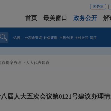
国务院
首页
最美窗口
政务公开
解
热搜：
公积金查询
社保查询
户籍办理
乡村振兴
闽江
建议提案办理
>
人大代表建议
八届人大五次会议第0121号建议办理