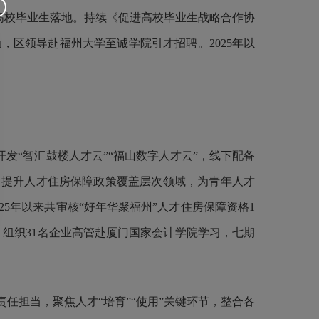
高校毕业生落地。持续《促进高校毕业生战略合作协
动，区领导赴福州大学至诚学院引才招聘。
2025
年以
发“智汇鼓楼人才云”“福山数字人才云”，线下配备
。提升人才住房保障政策覆盖层次领域，为青年人才
25
年以来共审核“好年华聚福州”人才住房保障资格
1
，组织
31
名企业高管赴厦门国家会计学院学习，七期
责任担当，聚焦人才
“培育”“使用”关键环节，整合各