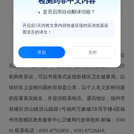
检测到非中文内容
服务对象：内部
是否启用自动翻译功能？
拟投资总额：5万元
开启后5天内将文章内容快速呈现对应浏览器设
置语言的译文！
诊疗科目：预防保健科******
开启
关闭
公示时间为2026年4月30日—— 2026年5月11日（公
示时间5个工作日）。公示期间如对该拟执业许可医疗
机构有异议，可以书面形式反馈鼓楼区卫生健康局。以
组织名义反映问题的应加盖公章，以个人名义反映问题
的应署真实姓名，并提供联系电话。通讯地址：福州市
鼓楼区洪山镇洪山园路1号福州万象城TB写字楼4层福
州市鼓楼区政务服务中心卫健局行政审批科 邮编：3500
01 联系电话：0591-87552031，0591-87526410。