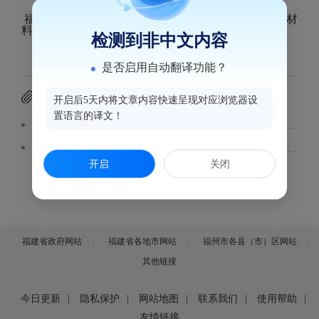
福建晶特尔美可普鼓楼口腔门诊部医疗广告审查证明材
料见附件。
检测到非中文内容
是否启用自动翻译功能？
附件下载
开启后5天内将文章内容快速呈现对应浏览器设
置语言的译文！
医疗广告审查样件（ 福建晶特尔美可普鼓楼口腔门诊部）.pdf
医疗广告审查证明（ 福建晶特尔美可普鼓楼口腔门诊部）.pdf
开启
关闭
福建省政府网站
福建省各地市网站
福州市各县（市）区网站
其他链接
今日更新
|
隐私保护
|
网站地图
|
联系我们
|
使用帮助
|
友情链接