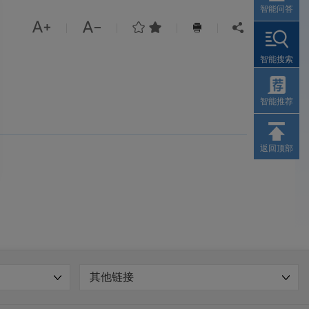
智能问答




|
|
|
|


智能搜索
智能推荐
返回顶部
其他链接