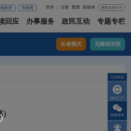
登录
|
注册
繁體
新媒体
省政府
市政府
网站支持IPv6
读回应
办事服务
政民互动
专题专栏
长者模式
无障碍浏览
点击收起
移动门户
部）
鼓楼发布