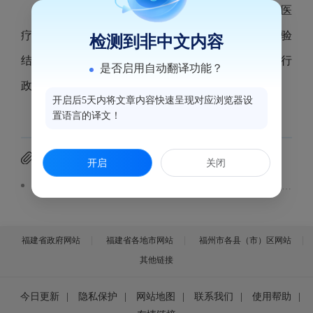
根据《医疗机构管理办法》第三十五条的规定，医
疗机构开业、迁移、更名、变更以及停业、歇业和校验
检测到非中文内容
结果予以公示。现将2026年4月15日到2026年4月21日行
是否启用自动翻译功能？
政受理事项汇总表予以公示。公示内容见附件。
开启后5天内将文章内容快速呈现对应浏览器设
置语言的译文！
附件下载
开启
关闭
鼓楼区医疗机构行政许可事项受理汇总表(2026.4.15-4.21）.pdf
福建省政府网站
福建省各地市网站
福州市各县（市）区网站
其他链接
今日更新
|
隐私保护
|
网站地图
|
联系我们
|
使用帮助
|