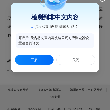
根据《医疗机构管理办法》第三十五条的规定，医
检测到非中文内容
疗机构开业、迁移、更名、变更以及停业、歇业和校验
是否启用自动翻译功能？
结果予以公示。现将2026年3月18日到2026年3月24日行
政受理事项汇总表予以公示。公示内容见附件。
开启后5天内将文章内容快速呈现对应浏览器设
置语言的译文！
开启
关闭
附件下载
鼓楼区医疗机构行政许可事项受理汇总表(2026.3.18-3.24）.pdf
福建省政府网站
福建省各地市网站
福州市各县（市）区网站
其他链接
今日更新
|
隐私保护
|
网站地图
|
联系我们
|
使用帮助
|