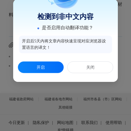
鼓楼凤鸣泊颜美容皮肤科诊所医疗广告审查证明材
料见附件。
检测到非中文内容
是否启用自动翻译功能？
开启后5天内将文章内容快速呈现对应浏览器设
附件下载
置语言的译文！
医疗广告审查样件（鼓楼凤鸣泊颜美容皮肤科诊所）.pdf
医疗广告审查证明（鼓楼凤鸣泊颜美容皮肤科诊所）.pdf
开启
关闭
福建省政府网站
福建省各地市网站
福州市各县（市）区网站
其他链接
今日更新
|
隐私保护
|
网站地图
|
联系我们
|
使用帮助
|
友情链接