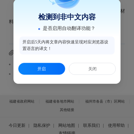
福州鼓楼爱康国宾综合门诊部医疗广告审查证明材
检测到非中文内容
料见附件。
是否启用自动翻译功能？
开启后5天内将文章内容快速呈现对应浏览器设
置语言的译文！
附件下载
医疗广告审查样件（福州鼓楼爱康国宾综合门诊部）.pdf
开启
关闭
医疗广告审查证明（福州鼓楼爱康国宾综合门诊部）.pdf
福建省政府网站
福建省各地市网站
福州市各县（市）区网站
其他链接
今日更新
|
隐私保护
|
网站地图
|
联系我们
|
使用帮助
|
友情链接