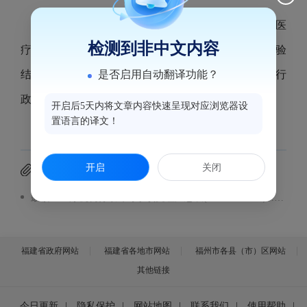
根据《医疗机构管理办法》第三十五条的规定，医
检测到非中文内容
疗机构开业、迁移、更名、变更以及停业、歇业和校验
是否启用自动翻译功能？
结果予以公示。现将2026年3月4日到2026年3月10日行
政受理事项汇总表予以公示。公示内容见附件。
开启后5天内将文章内容快速呈现对应浏览器设
置语言的译文！
开启
关闭
附件下载
鼓楼区医疗机构行政许可事项受理汇总表(2026.3.4-3.10）.pdf
福建省政府网站
福建省各地市网站
福州市各县（市）区网站
其他链接
今日更新
|
隐私保护
|
网站地图
|
联系我们
|
使用帮助
|