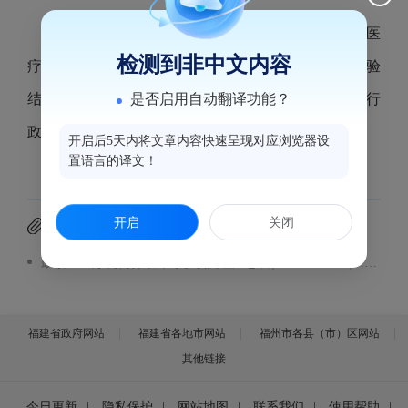
根据《医疗机构管理办法》第三十五条的规定，医
检测到非中文内容
疗机构开业、迁移、更名、变更以及停业、歇业和校验
是否启用自动翻译功能？
结果予以公示。现将2026年2月25日到2026年3月3日行
政受理事项汇总表予以公示。公示内容见附件。
开启后5天内将文章内容快速呈现对应浏览器设
置语言的译文！
开启
关闭
附件下载
鼓楼区医疗机构行政许可事项受理汇总表(2026.2.25-3.3）.pdf
福建省政府网站
福建省各地市网站
福州市各县（市）区网站
其他链接
今日更新
|
隐私保护
|
网站地图
|
联系我们
|
使用帮助
|