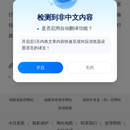
根据《医疗机构管理办法》第三十五条的规定，医
疗机构开业、迁移、更名、变更以及停业、歇业和校验
检测到非中文内容
结果予以公示。现将2026年2月11日至2026年2月24日行
是否启用自动翻译功能？
政受理事项汇总表予以公示。公示内容见附件。
开启后5天内将文章内容快速呈现对应浏览器设
置语言的译文！
附件下载
开启
关闭
鼓楼区医疗机构行政许可事项受理汇总表(2026.2.11-2.24）.pdf
福建省政府网站
福建省各地市网站
福州市各县（市）区网站
其他链接
今日更新
|
隐私保护
|
网站地图
|
联系我们
|
使用帮助
|