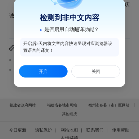
医疗广告审查证明、医疗广告成品样品表（鼓楼庆
诚口腔诊所）见附件。
检测到非中文内容
是否启用自动翻译功能？
开启后5天内将文章内容快速呈现对应浏览器设
附件下载
置语言的译文！
医疗广告成品样品表（鼓楼庆诚口腔诊所）.pdf
医疗广告审查证明（鼓楼庆诚口腔诊所）.pdf
开启
关闭
福建省政府网站
福建省各地市网站
福州市各县（市）区网站
其他链接
今日更新
|
隐私保护
|
网站地图
|
联系我们
|
使用帮助
|
友情链接