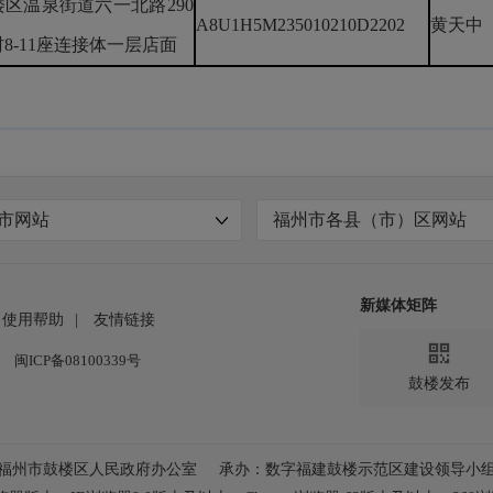
区温泉街道六一北路290
A8U1H5M235010210D2202
黄天中
8-11座连接体一层店面
市网站
福州市各县（市）区网站
新媒体矩阵
使用帮助
|
友情链接

闽ICP备08100339号
鼓楼发布
福州市鼓楼区人民政府办公室
承办：数字福建鼓楼示范区建设领导小