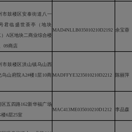
州市鼓楼区安泰街道八一
1号君临盛世茶亭（地块
MAD4NLLB035010210D2192
余宝蓉
二）A区地块二商业综合楼
、09商店
州市鼓楼区洪山镇乌山西
光乌山府院A2#楼1层10商
MADFFYE3235010210D2212
陈丽萍
区五四路162新华福广场
MAC413ME035010210D1212
李品森
体楼6层25室