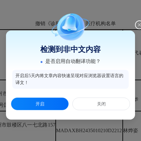
撤销《诊所备案凭证》医疗机构名单
检测到非中文内容
法定代
登记号
是否启用自动翻译功能？
人
开启后5天内将文章内容快速呈现对应浏览器设置语言的
译文！
州市鼓楼区东街街道八一
MA8TG72K0K35010210D221
阮慧华
开启
关闭
号国际商厦8层801室
2
市鼓楼区八一七北路157
MADAXBH2435010210D2212
林烨姿