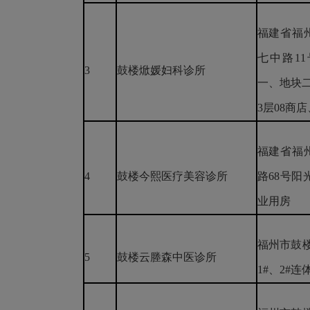
福建省福
七中路1
3
鼓楼焮媛妇科诊所
一、地块
3层08商店
福建省福
4
鼓楼今熙医疗美容诊所
路68号阳
业用房
福州市鼓楼
5
鼓楼云塍森中医诊所
1#、2#连