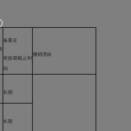
备案证
表
撤销理由
有效期截止时
间
长期
长期