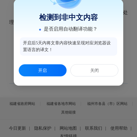
（一）监督科
1.对12345、12320等投诉平台投诉件进行核实处
检测到非中文内容
理。
是否启用自动翻译功能？
2.开展卫生监督日常监督检查。
（二）监测科
开启后5天内将文章内容快速呈现对应浏览器设
置语言的译文！
1.开展食源性疾病病例审核。
2.开展公共场所卫生监测。
开启
关闭
福建省政府网站
福建省各地市网站
福州市各县（市）区网站
其他链接
今日更新
|
隐私保护
|
网站地图
|
联系我们
|
使用帮助
|
友情链接