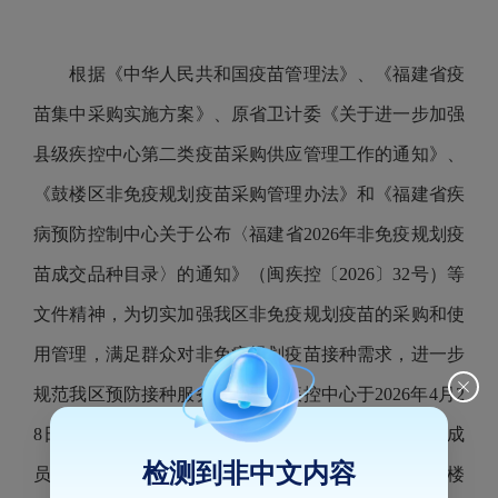
根据《中华人民共和国疫苗管理法》、《福建省疫
苗集中采购实施方案》、原省卫计委《关于进一步加强
县级疾控中心第二类疫苗采购供应管理工作的通知》、
《鼓楼区非免疫规划疫苗采购管理办法》和《福建省疾
病预防控制中心关于公布〈福建省2026年非免疫规划疫
苗成交品种目录〉的通知》（闽疾控〔2026〕32号）等
文件精神，为切实加强我区非免疫规划疫苗的采购和使
用管理，满足群众对非免疫规划疫苗接种需求，进一步
规范我区预防接种服务，鼓楼区疾控中心于2026年4月2
8日下午组织鼓楼区非免疫规划疫苗采购管理小组成
检测到非中文内容
员，在区卫健局和疾控中心纪检人员监督下完成了鼓楼