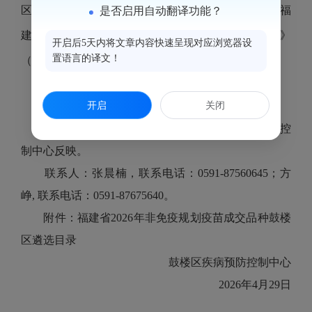
区非免疫规划疫苗集中采购遴选工作，遴选确定了《福
是否启用自动翻译功能？
建省2026年非免疫规划疫苗成交品种鼓楼区遴选目录》
开启后5天内将文章内容快速呈现对应浏览器设
置语言的译文！
（详见附件），现予以公示。
1.公示时间：2026年4月29日-5月5日
开启
关闭
2.地址：福州市鼓楼区湖景路28号
3.如有异议或有其他问题，请向鼓楼区疾病预防控
制中心反映。
联系人：张晨楠，联系电话：0591-87560645；
方
峥, 联系电话：0591-87675640。
附件：福建省2026年非免疫规划疫苗成交品种鼓楼
区遴选目录
鼓楼区疾病预防控制中心
2026年4月29日