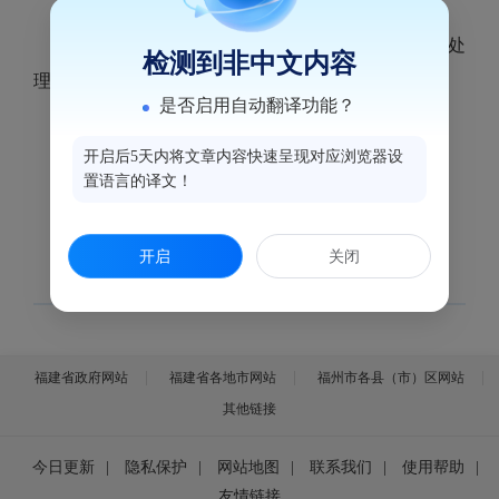
（一）监督科
1.对12345、12320等投诉平台投诉件进行核实处
检测到非中文内容
理。
是否启用自动翻译功能？
2.开展卫生监督日常监督检查。
（二）监测科
开启后5天内将文章内容快速呈现对应浏览器设
置语言的译文！
1.开展食源性疾病病例审核。
2.开展公共场所卫生监测。
开启
关闭
福建省政府网站
福建省各地市网站
福州市各县（市）区网站
其他链接
今日更新
|
隐私保护
|
网站地图
|
联系我们
|
使用帮助
|
友情链接