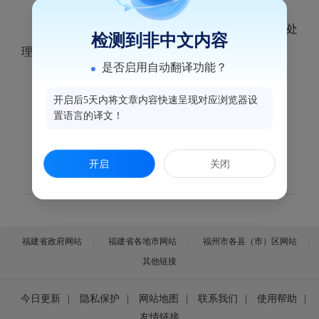
（一）监督科
1.对12345、12320等投诉平台投诉件进行核实处
检测到非中文内容
理。
是否启用自动翻译功能？
2.开展卫生监督日常监督检查。
（二）监测科
开启后5天内将文章内容快速呈现对应浏览器设
置语言的译文！
1.开展食源性疾病病例审核。
2.开展公共场所卫生监测。
开启
关闭
福建省政府网站
福建省各地市网站
福州市各县（市）区网站
其他链接
今日更新
|
隐私保护
|
网站地图
|
联系我们
|
使用帮助
|
友情链接