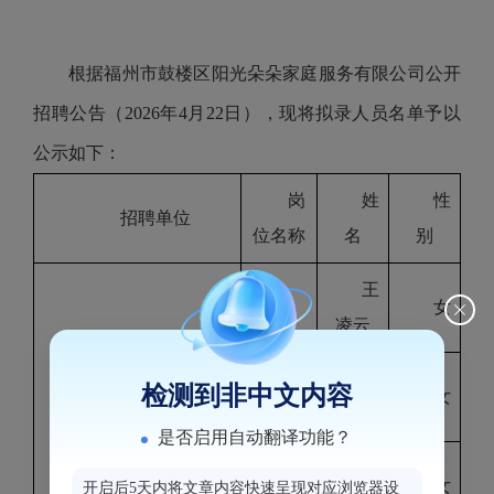
根据福州市鼓楼区阳光朵朵家庭服务有限公司公开
招聘公告（2026年4月22日），现将拟录人员名单予以
公示如下：
岗
姓
性
招聘单位
位名称
名
别
王
女
凌云
陈
检测到非中文内容
女
瑶
福州市鼓楼区阳光
辅
是否启用自动翻译功能？
朵朵家庭服务有限公司
导老师
李
女
开启后5天内将文章内容快速呈现对应浏览器设