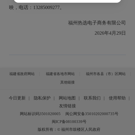
映，电话：
13285009277
。
福州热选电子商务有限
公司
202
6
年
4
月
29
日
福建省政府网站
福建省各地市网站
福州市各县（市）区网站
其他链接
今日更新
|
隐私保护
|
网站地图
|
联系我们
|
使用帮助
|
友情链接
网站标识码3501020005
闽公网安备35010202000735号
闽ICP备08100339号
版权所有：© 福州市鼓楼区人民政府