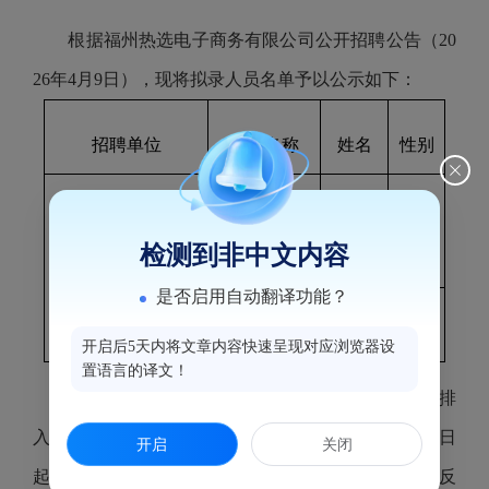
根据
福州热选电子商务
有限公司公开招聘公告（
20
26年4月9日
），现将拟录人员名单予以公示如下：
招聘单位
岗位名称
姓名
性别
高级业务经
倪志
男
检测到非中文内容
福州热选电子商务
理
虹
有限公司
是否启用自动翻译功能？
业务经理
陈津
男
开启后5天内将文章内容快速呈现对应浏览器设
置语言的译文！
拟录用人员经公示不影响录用的，按有关规定
安排
入职体检等步骤。如对公示对象有异议，请于公示之日
开启
关闭
起5个工作日内向
福州热选电子商务有限
公司综合部反