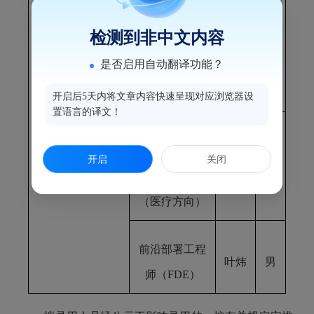
子公司副总经
理
检测到非中文内容
陈海
男
福州市鼓楼区国
是否启用自动翻译功能？
（润楼体育公
有资产投资发展
司）
开启后5天内将文章内容快速呈现对应浏览器设
集团有限公司
置语言的译文！
子公司营销副
开启
关闭
总经理
余飞
男
（医疗方向）
前沿部署工程
叶炜
男
师（FDE）