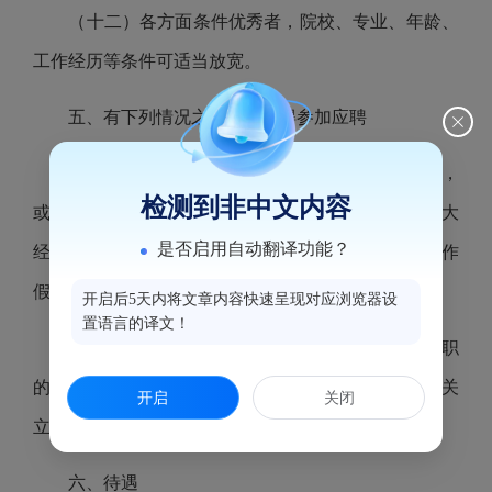
（十二）各方面条件优秀者，院校、专业、年龄、
工作经历等条件可适当放宽
。
五、有下列情况之一的，不得参加应聘
1.因个人原因，发生安全、质量等重大责任事故，
检测到非中文内容
或出现严重亏损，造成国有或集体资产严重流失和重大
是否启用自动翻译功能？
经济损失的；个人在企业经营管理活动中有重大弄虚作
假行为的；
开启后5天内将文章内容快速呈现对应浏览器设
置语言的译文！
2.受过司法机关刑事处罚的；曾被辞退或开除公职
的；正在党纪、政纪处分期限内的；正在接受司法机关
开启
关闭
立案侦查或纪检监察机关立案审查的。
六、待遇