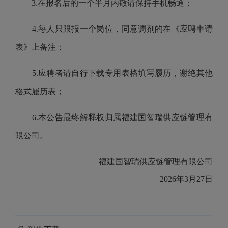
3.
在报名后的一个半月内敬请保持手机畅通；
4.
每人只限报一个岗位，同意调剂的在《应聘申请
表》上备注；
5.
应聘者请自行下载专用表格填写履历，谢绝其他
格式履历表；
6.
本公告最终解释权归属
福建国智瑞供应链管理有
限公司
。
福建国智瑞供应链管理
有限公司
20
26
年
3
月
27
日