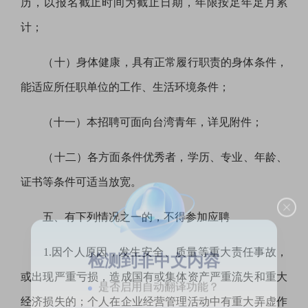
历，以
报名截止时间
为截止日期，年限按足年足月累
计；
（十）身体健康，具有正常履行职责的身体条件，
能适应所任职单位的工作、生活环境条件；
（十一）
本招聘可面向台湾青年
，
详见附件
；
（
十二
）
各方面条件优秀者，
学历
、
专业、
年龄、
证书等条件可适当放宽
。
五、有下列情况之一的，不得参加应聘
1.因个人原因，发生安全、质量等重大责任事故，
检测到非中文内容
或出现严重亏损，造成国有或集体资产严重流失和重大
是否启用自动翻译功能？
经济损失的；个人在企业经营管理活动中有重大弄虚作