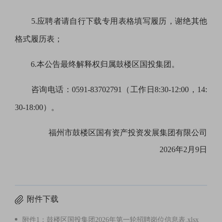
5.
应聘者请自行下载专用表格填写履历，谢绝其他
格式履历表；
6.
本公告最终解释权归属鼓楼区国投集团。
咨询电话：0591-83702791
（工作日8
:
30-12
:
00，14
:
30-18
:
00）。
福州市鼓楼区国有资产投资发展集团有限公司
202
6
年
2
月
9
日
附件下载
附件1：鼓楼区国投集团2026年第一轮招聘岗位信息表.xlsx