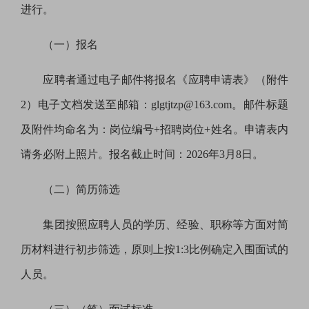
进行。
（一）报名
应聘者通过电子邮件将报名《应聘申请表》（附件
2）电子文档发送至邮箱：glgtjtzp@163.com。邮件标题
及附件均命名为：岗位
编号
+招聘岗位+姓名。申请表内
请务必附上照片。报名截止时间：202
6
年
3
月
8
日。
（二）简历筛选
集团
按照应聘人员的学历、经验、职称等方面
对
简
历材料
进行初步筛选
，原则上按1
:
3比例确定入围面试的
人员。