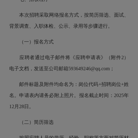
本次招聘采取网络报名方式，按简历筛选、面试、
背景调查、入职体检、公示、录用等步骤进行。
（一）报名方式
应聘者
通过电子邮件将《应聘申请表》
（
附件2
）
电子文档，发送至
公司
邮箱
593649246@qq
.com；
邮件标题及附件均命名为：岗位代码+招聘岗位+姓
名。申请表内请务必附上照片。报名截止时间：20
25
年
12
月
28
日。
（二）简历筛选
按照应聘人员的学历、经验、职称等方面
对
简历材