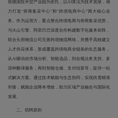
鼓楼国投外贸产业园为依托，以AI算法为技术底座，倾
力打造“侨商集采中心”和“跨境电商中心”两大核心业
务。
作为运营方，重点
整合跨境电商与侨商集采优势，
与
火山引擎、阿里巴巴
深度合作
构建数字化服务矩阵，
联合头部物流公司
完善跨境物流网络，并
携手高校
建立
人才供应体系，
形成
覆盖跨境电商全链条的生态服务，
从AI驱动的市场分析、智能选品，到合规法务支持、多
语种翻译服务，再到智能仓储、支付结算等，提供一站
式解决方案。
通过技术赋能与生态协同，
实现供需精准
对接，赋能企业降本增效，
助力
区域产业融合与国际化
发展
。
二、招聘原则