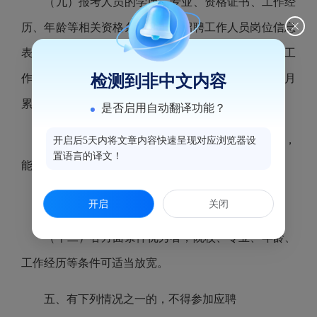
（
九
）报考人员的学历、专业、资格证书、工作经
历、年龄等相关资格条件符合《招聘工作人员岗位信息
表》要求。在校期间的实习或社会实践经历不能视为工
检测到非中文内容
作经历，以
报名截止时间
为截止日期，年限按足年足月
累计；
是否启用自动翻译功能？
（十）身体健康，具有正常履行职责的身体条件，
开启后5天内将文章内容快速呈现对应浏览器设
置语言的译文！
能适应所任职单位的工作、生活环境条件；
（十
一）
本招聘岗位可面向台湾青年
；
开启
关闭
（十二）各方面条件优秀者，院校、专业、年龄、
工作经历等条件可适当放宽。
五、有下列情况之一的，不得参加应聘