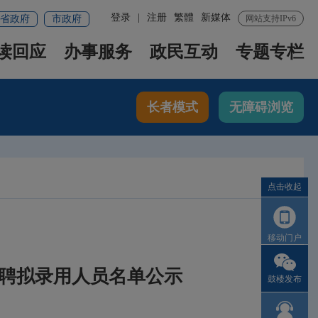
登录
|
注册
繁體
新媒体
省政府
市政府
网站支持IPv6
读回应
办事服务
政民互动
专题专栏
长者模式
无障碍浏览
点击收起
移动门户
招聘拟录用人员名单公示
鼓楼发布