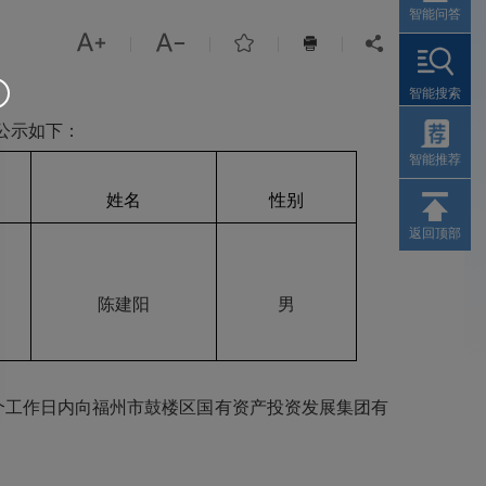
智能问答



|
|
|
|


智能搜索
公示如下：
智能推荐
姓名
性别
返回顶部
陈建阳
男
个工作
日内向福州市鼓楼区国有资产投资发展集团有