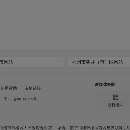
市网站
福州市各县（市）区网站
新媒体矩阵
使用帮助
|
友情链接

闽ICP备08100339号
鼓楼发布
福州市鼓楼区人民政府办公室
承办：数字福建鼓楼示范区建设领导小