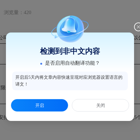
浏览量：420
司公开招聘公告（202
5
年
10
月
14
日），现将拟录人员名单予以
检测到非中文内容
岗位名称
是否启用自动翻译功能？
开启后5天内将文章内容快速呈现对应浏览器设置语言的
招商运营岗
译文！
有限公司
（集团专班项目）
开启
关闭
安排入职体检等步骤。如对公示对象有异议，请于公示之日起
5