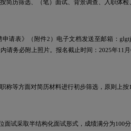
按简历筛选、（笔）面试、背景调查、入职体检
聘申请表》（附件
2
）电子文档发送至邮箱：
glg
表内请务必附上照片。报名截止时间：
2025
年
11
月
职称等方面对简历材料进行初步筛选，原则上按
位面试采取半结构化面试形式，成绩满分为
100
分