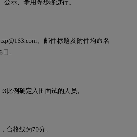
、公示、录用等步骤进行。
tjtzp@163.com
。邮件标题及附件均命名
6
日。
1:3
比例确定入围面试的人员。
，合格线为
70
分。