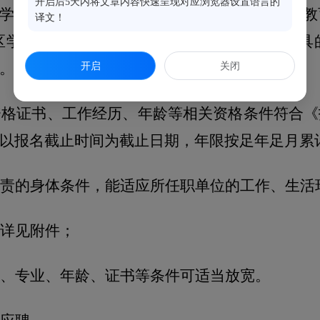
开启后5天内将文章内容快速呈现对应浏览器设置语言的
学习人员报考的，应为知名院校毕业，需提供教
译文！
区学历学位认证书》或福建省人事行政部门出具
开启
关闭
。
资格证书、工作经历、年龄等相关资格条件符合《
以报名截止时间为截止日期，年限按足年足月累
责的身体条件，能适应所任职单位的工作、生活
详见附件
；
、专业、年龄、证书等条件可适当放宽
。