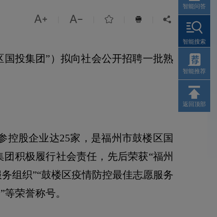
智能问答



|
|
|
|


智能搜索
区国投集团”）拟向社会公开招聘一批熟
智能推荐
返回顶部
参控股企业达
25
家，是福州市鼓楼区国
集团积极履行社会责任，先后荣获“福州
服务组织”“鼓楼区疫情防控最佳志愿服务
户”等荣誉称号。