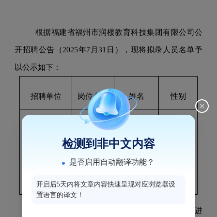
根据福建省福州市润楼教育科技集团有限公司公
开招聘公告（20
25
年
7月31
日），现将拟录人员名单予
以公示如下：
招聘单位
岗位名称
姓名
性别
福建省福州
检测到非中文内容
市润楼教育
后勤保健
文娟
女
是否启用自动翻译功能？
科技集团有
限公司
开启后5天内将文章内容快速呈现对应浏览器设
置语言的译文！
拟录用人员经公示不影响录用的，按有关规定进