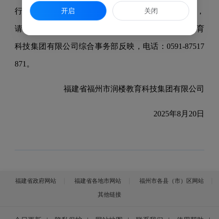
开启
关闭
行背景调查、入职体检等步骤。如对公示对象有异议，
请于公示之日起5个工作日内向福建省福州市润楼教育
科技
集团
有限公司综合事务部反映，电话：0591-
87517
871
。
福建省福州市润楼教育科技
集团
有限公司
20
25
年
8
月
20日
福建省政府网站
福建省各地市网站
福州市各县（市）区网站
其他链接