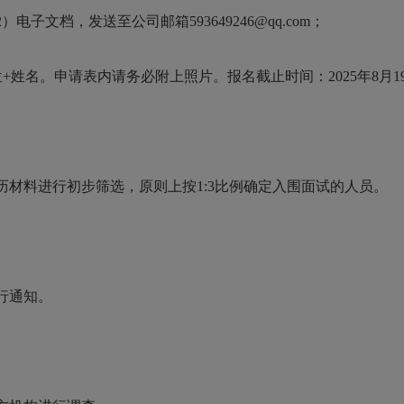
2
）
电子文档，发送至
公司
邮箱
593649246@qq
.com；
+姓名。申请表内请务必附上照片。报名截止时间：20
25
年
8
月
1
历材料
进行初步筛选
，原则上按1:3比例确定入围面试的人员
。
行通知。