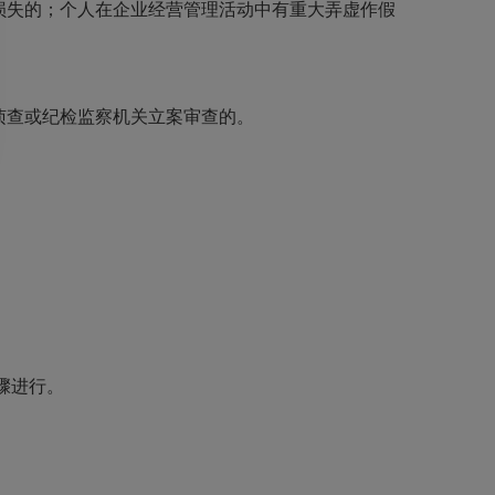
损失的；个人在企业经营管理活动中有重大弄虚作假
侦查或纪检监察机关立案审查的。
骤进行。