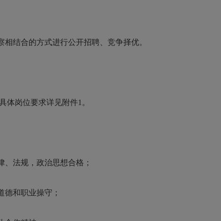
察相结合的方式进行公开招聘、竞争择优。
具体
岗位
要求详见附件1。
律、法规，政治思想合格；
道德和职业操守；