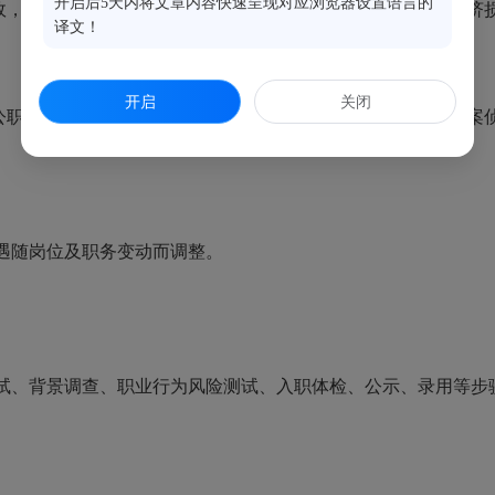
开启后5天内将文章内容快速呈现对应浏览器设置语言的
事故，或出现严重亏损，造成国有或集体资产严重流失和重大经济
译文！
开启
关闭
除公职的；正在党纪、政纪处分期限内的；正在接受司法机关立案
遇随岗位及职务变动而调整。
试、背景调查、职业行为风险测试、入职体检、公示、录用等步