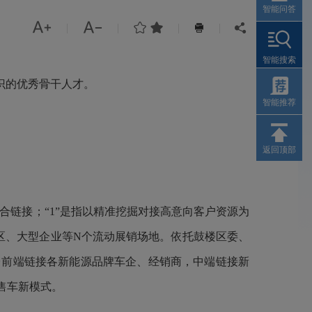
智能问答




|
|
|
|


智能搜索
识的优秀骨干人才。
智能推荐
返回顶部
合链接；“1”是指以精准挖掘对接高意向客户资源为
区、大型企业等N个流动展销场地。依托鼓楼区委、
台前端链接各新能源品牌车企、经销商，中端链接新
售车新模式。