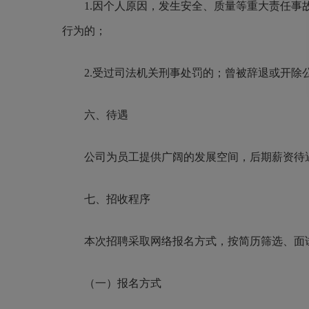
1.因个人原因，发生安全、质量等重大责任
行为的；
2.受过司法机关刑事处罚的；曾被辞退或开
六、待遇
公司
为员工提供广阔的发展空间，后期薪资待
七、招收程序
本次招聘采取网络报名方式，按简历筛选、面
（一）报名方式