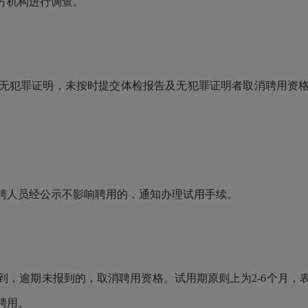
方机构
进行调查。
无犯罪证明，未按时提交体检报告及无犯罪证明者取消聘用资
聘人员经公示不影响聘用的，通知办理试用手续。
到，逾期未报到的，取消聘用资格。试用期原则
上
为
2-6
个月，
聘用。