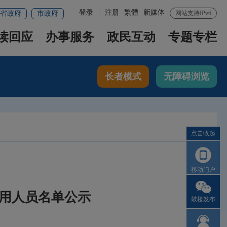
登录
|
注册
繁體
新媒体
省政府
市政府
网站支持IPv6
读回应
办事服务
政民互动
专题专栏
长者模式
无障碍浏览
点击收起
移动门户
录用人员名单公示
鼓楼发布