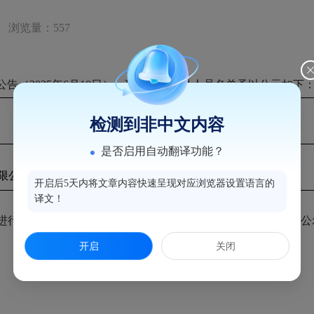
浏览量：557
告（202
5
年
6
月
10
日），现将
我司
拟录人员名单予以公示如下
检测到非中文内容
岗位名称
是否启用自动翻译功能？
限公司
综合专员
开启后5天内将文章内容快速呈现对应浏览器设置语言的
译文！
进行背景调查、入职体检等步骤。如对公示对象有异议，请于公
开启
关闭