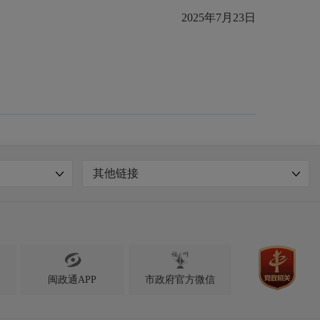
202
5
年
7
月
23
日
其他链接

闽政通APP
市政府官方微信