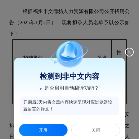
根据
福州市文儒坊人力资源有限公司
公开招聘公
告（202
5
年
1
月
2
日），现将拟录人员名单予以公示如
下：
性
招聘单位
岗位名称
姓名
别
检测到非中文内容
福州市文儒坊
人
王赛
是否启用自动翻译功能？
宣传解说员
女
力资源有限公司
琛
开启后5天内将文章内容快速呈现对应浏览器设
置语言的译文！
拟录用人员经公示不影响录用的，按有关规定安
排入职体检等步骤。如对公示对象有异议，请于公示之
开启
关闭
日起
5个工作
日内向
福州市文儒坊人力资源有限公司人