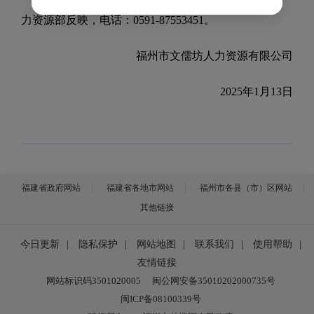
力资源部
反映，电话：0591-87553451。
福州市文儒坊人力资源有限公司
202
5
年
1
月
13
日
福建省政府网站
福建省各地市网站
福州市各县（市）区网站
其他链接
今日更新
|
隐私保护
|
网站地图
|
联系我们
|
使用帮助
|
友情链接
网站标识码3501020005
闽公网安备35010202000735号
闽ICP备08100339号