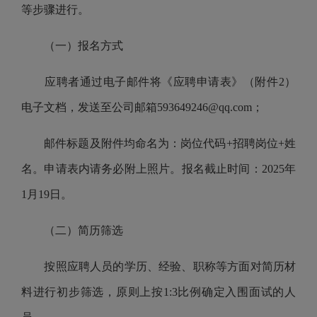
等步骤进行。
（一）报名方式
应聘者
通过电子邮件将《应聘申请表》
（
附件2
）
电子文档，发送至
公司
邮箱
593649246@qq
.com；
邮件标题及附件均命名为：岗位代码+招聘岗位+姓
名。申请表内请务必附上照片。报名截止时间：20
25
年
1
月
19
日。
（二）简历筛选
按照应聘人员的学历、经验、职称等方面
对
简历材
料
进行初步筛选
，原则上按1:3比例确定入围面试的人