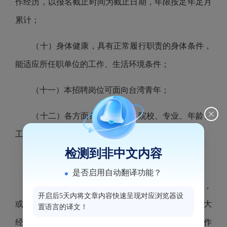
作经历，以
报名截止时间
为截止日期，年限按足年足月
累计；
（十）身体健康，具有正常履行职责的身体条件，
能适应所任职单位的工作、生活环境条件；
（十
一）
本招聘岗位可面向台湾青年
；
（十二）各方面条件优秀者，院校、专业、年龄、
工作经历等条件可适当放宽。
检测到非中文内容
五、有下列情况之一的，不得参加应聘
是否启用自动翻译功能？
1.因个人原因，发生安全、质量等重大责任事故，
开启后5天内将文章内容快速呈现对应浏览器设
或出现严重亏损，造成国有或集体资产严重流失和重大
置语言的译文！
经济损失的；个人在企业经营管理活动中有重大弄虚作