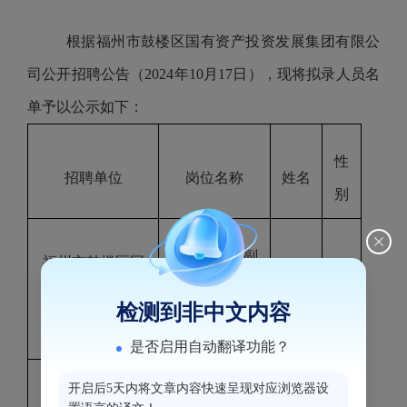
根据福州市鼓楼区国有资产投资发展集团有限公
司公开招聘公告（
2024
年
10
月
17
日），现将拟录人员名
单予以公示如下：
性
招聘单位
岗位名称
姓名
别
资产运营部副
福州市鼓楼区国
黄婷
经理
有资产投资发展
女
检测到非中文内容
婷
集团有限公司
（招商方向）
是否启用自动翻译功能？
开启后5天内将文章内容快速呈现对应浏览器设
职业经理人
福州市文儒坊人
陈秀