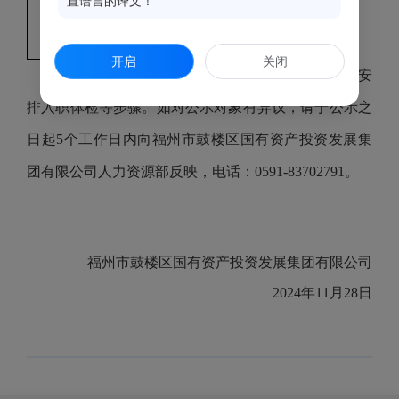
置语言的译文！
女
力资源有限公司
玲
（企业管理）
开启
关闭
拟录用人员经公示不影响录用的，按有关规定安
排入职体检等步骤。如对公示对象有异议，请于公示之
日起
5
个工作日内向福州市鼓楼区国有资产投资发展集
团有限公司人力资源部反映，电话：
0591-83702791
。
福州市鼓楼区国有资产投资发展集团有限公司
2024
年
11
月
28
日