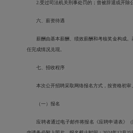
2.受过司法机关刑事处罚的；曾被辞退或开
六、薪资待遇
薪酬由基本薪酬、绩效薪酬和考核奖金构成。基
任完成情况兑现
。
七、
招收程序
本次公开招聘采取网络报名方式，按
资格初审
（一）报名
应聘者通过电子邮件将报名《应聘申请表》（
内请务必附上照片。报名截止时间：2024年12月25