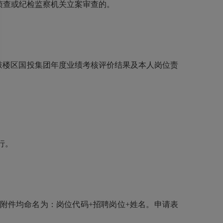
侦查或纪检监察机关立案审查的。
据鼓楼区国投集团年度业绩考核评价结果及本人岗位责
行。
附件均命名为：岗位代码+招聘岗位+姓名。申
请表