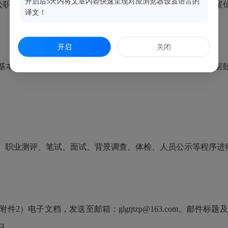
开启后5天内将文章内容快速呈现对应浏览器设置语言的
除公职的；正在党纪、政纪处分期限内的；正在接受司法机关立案
译文！
开启
关闭
本薪酬及绩效薪酬约30万元(税前)，绩效薪酬、考核奖金根
、职业测评、
笔试、
面试、背景调查、体检、人员公示等程序进
附件2）电子文档，发送至
邮箱：glgtjtzp@163.com。
邮件标题及
日。