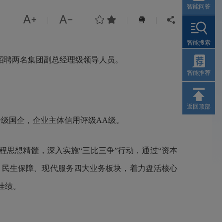
智能问答




|
|
|
|


智能搜索
招聘
两名集团副总经理级领导人员
。
智能推荐
返回顶部
一级国企，企业主体信用评级AA级。
程思想精髓，深入实施“三比三争”行动，通过“资本
、民生保障、现代服务四大业务板块，着力盘活核心
佳绩。