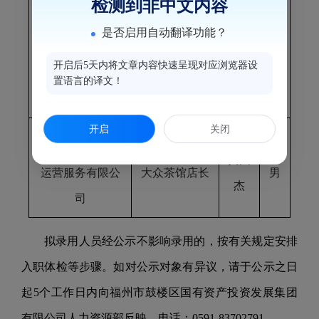
检测到非中文内容
子公司副总经
集团有限公司
是否启用自动翻译功能？
理
陈聪
男
开启后5天内将文章内容快速呈现对应浏览器设
文
（润楼体育公
置语言的译文！
司）
开启
关闭
福州壹刻钟城市
黄由
运营服务有限公
大众茶馆店长
男
杰
司
拟录用人员经公示不影响录用的，按有关规定安排
入职体检等步骤。如对公示对象有异议，请于公示之日
起
5
个工作日内向福州市鼓楼区国有资产投资发展集团
有限公司人力资源部反映，电话：
0591-83702791
。