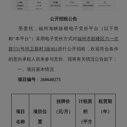
公开招租公告
受委托，福州海峡纵横电子竞价平台（以下简
称
“本平台”）采用电子竞价方式对
福州市鼓楼区六一北
路
551号环卫新村3座801
进行公开招租，欢迎符合条件
的意向承租人前来参与竞价。现将有关情况公告如下：
一、项目基本情况
项目编号
：
260640275
挂牌价
计租面
租赁期
项目
项目位
（元
/月）
积
（年）
名称
置
（平方