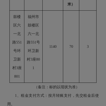
米）
鼓楼
福州市
区六
鼓楼区
一北
六一北
路
551
路
551号
1140
70
3
号环
环卫新
卫新
村3座80
村3座
1
801
（备注：标的以现状为准）
1、租金支付方式：按月转账支付，先交租金后使
用。