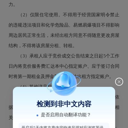
力。
（
2）仅限住宅使用。不得用于经营国家明令禁止
的违规违法项目和化学危险品、易燃易爆项目不得影响
周边居民正常生活，未经出租方同意不得随意更改房屋
结构，不得将该房屋分租、转租。
（
3）承租人应于竞价成交公告结束之日起5个工作
日内将竞价服务费汇达本中心指定账户、应于签订合同
时将第一期租金及押金等款项汇达出租方指定账户。
（
4）其他详见租赁合同。
8、意向承租人现场资格审核应提供的竞价材料依
检测到非中文内容
据《福州海峡纵横电子竞价平台资产招租办理规程》相
是否启用自动翻译功能？
关规定提交：
法人或企、事业单位或其他组织作为意向承租人：
开启后5天内将文章内容快速呈现对应浏览器设