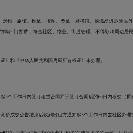
宠物、旅馆、推拿、按摩、桑拿、麻将馆、易燃易爆危险品外
防等部门要求，符合社区、物业、街道管理。不得影响周边居
证》和《中华人民共和国房屋所有权证》未办理。
个工作日内签订租赁合同并于签订合同后的60日内移交（原租赁合
竞价成交公告结束后收到出租方通知起5个工作日内去社区办理
填写“详细信息”中的企业\机构名称\或姓名名称一致，用途请