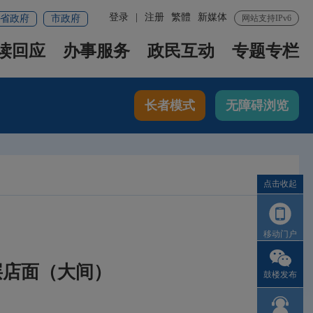
登录
|
注册
繁體
新媒体
省政府
市政府
网站支持IPv6
读回应
办事服务
政民互动
专题专栏
长者模式
无障碍浏览
点击收起
移动门户
层店面（大间）
鼓楼发布