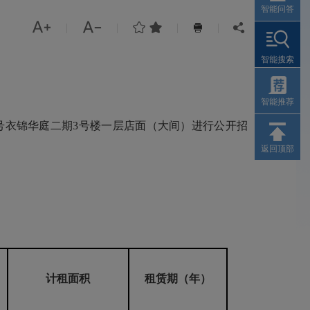
智能问答




|
|
|
|


智能搜索
智能推荐
号衣锦华庭二期3号楼一层店面（大间）进行公开招
返回顶部
计租面积
租赁期（年）