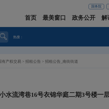
国务院
首页
最美窗口
政务公开
解
热搜：
国有产权交易
>
招租公告
>
招租公告_南街街道
小水流湾巷16号衣锦华庭二期3号楼一