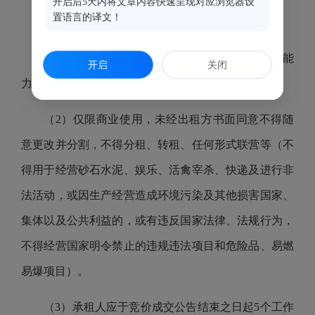
开启后5天内将文章内容快速呈现对应浏览器设
置语言的译文！
9、对承租人的主要要求：
（1）具有良好的商业信用、财务状况、支付能
开启
关闭
力。
（2）仅限商业使用，未经出租方书面同意不得随
意更改并分割，不得分租、转租、任何形式联营等（不
得用于经营砂石水泥、娱乐、活禽宰杀、快递及进行非
法活动，或因生产经营造成环境污染及其他损害国家、
集体以及公共利益的，或有违反国家法律、法规行为，
不得经营国家明令禁止的违规违法项目和危险品、易燃
易爆项目）。
（3）承租人应于竞价成交公告结束之日起5个工作