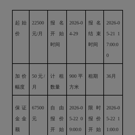
起始
22500
报名
202
6
-
0
报名
202
6
-
0
价
元/月
开始
4
-
29
结束
5
-
21
1
时间
时间
7:00:0
0
加价
50元/
计租
900平
租期
36月
幅度
月
数量
方米
保证
67500
自由
202
6
-
0
限时
202
6
-
0
金金
元
报价
5
-
22
0
报价
5
-
22
1
额
开始
9:00:0
开始
1:00:0