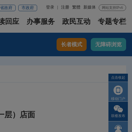
登录
|
注册
繁體
新媒体
省政府
市政府
网站支持IPv6
读回应
办事服务
政民互动
专题专栏
长者模式
无障碍浏览
点击收起
移动门户
体一层）店面
鼓楼发布