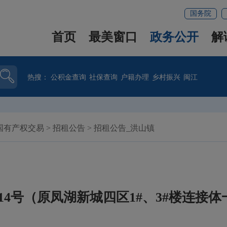
国务院
首页
最美窗口
政务公开
解
热搜：
公积金查询
社保查询
户籍办理
乡村振兴
闽江
国有产权交易
>
招租公告
>
招租公告_洪山镇
-14号（原凤湖新城四区1#、3#楼连接