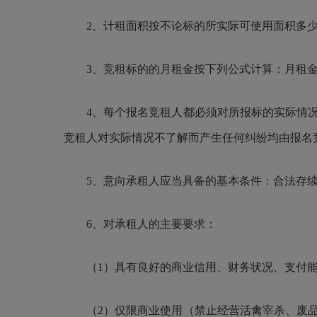
2、计租面积按不论标的所实际可使用面积多
3、竞租标的的月租金按下列公式计算：月租
4、每个报名竞租人都必须对所报标的实际情
竞租人对实际情况不了解而产生任何纠纷均由报名
5、意向承租人应当具备的基本条件：合法存
6、对承租人的主要要求：
（1）具有良好的商业信用、财务状况、支付
（2）仅限商业使用（禁止经营活禽宰杀、废