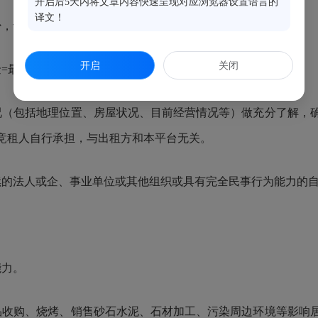
开启后5天内将文章内容快速呈现对应浏览器设置语言的
译文！
少，计租面积以公告面积为准。
开启
关闭
金=最终成交价格，成交单价按竞价结果确定。
况（包括地理位置、房屋状况、目前经营情况等）做充分了解，
竞租人自行承担，与出租方和本平台无关。
续的法人或企、事业单位或其他组织或具有完全民事行为能力的
能力。
品收购、烧烤、销售砂石水泥、石材加工、污染周边环境等影响